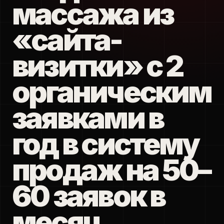
массажа из
«сайта-
визитки» с 2
органическим
заявками в
год в систему
продаж на 50–
60 заявок в
месяц