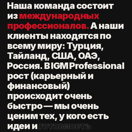
Наша
команда
состоит
из
международных
профессионалов.
А
наши
клиенты
находятся
по
всему
миру:
Турция,
Тайланд,
США,
ОАЭ,
Россия.
В
IGM
Professional
рост
(карьерный
и
финансовый)
происходит
очень
быстро
—
мы
очень
ценим
тех,
у
кого
есть
идеи
и
готовность